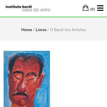
Skip
Cart
to
(0)
content
Home
/
Livros
/ O Bardi dos Artistas